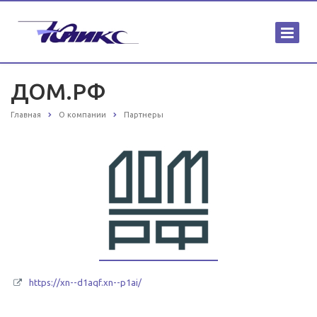
ДОМ.РФ
Главная
О компании
Партнеры
https://xn--d1aqf.xn--p1ai/