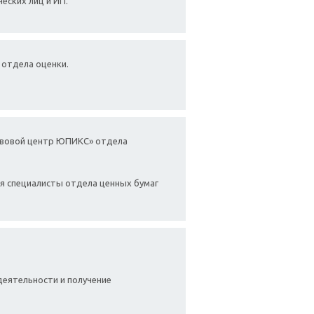
еских лиц и ИП.
 отдела оценки.
авовой центр ЮПИКС» отдела
мя специалисты отдела ценных бумаг
еятельности и получение